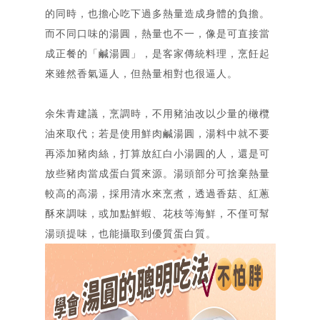
的同時，也擔心吃下過多熱量造成身體的負擔。
而不同口味的湯圓，熱量也不一，像是可直接當
成正餐的「鹹湯圓」，是客家傳統料理，烹飪起
來雖然香氣逼人，但熱量相對也很逼人。
余朱青建議，烹調時，不用豬油改以少量的橄欖
油來取代；若是使用鮮肉鹹湯圓，湯料中就不要
再添加豬肉絲，打算放紅白小湯圓的人，還是可
放些豬肉當成蛋白質來源。湯頭部分可捨棄熱量
較高的高湯，採用清水來烹煮，透過香菇、紅蔥
酥來調味，或加點鮮蝦、花枝等海鮮，不僅可幫
湯頭提味，也能攝取到優質蛋白質。