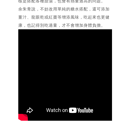
樣是搭配各種甜湯，也會有熱量過高的問題。
余朱青說，不妨改用單純的糖水搭配，還可添加
薑汁、龍眼乾或紅棗等增添風味，吃起來也更健
康，也記得別吃過量，才不會增加身體負擔。