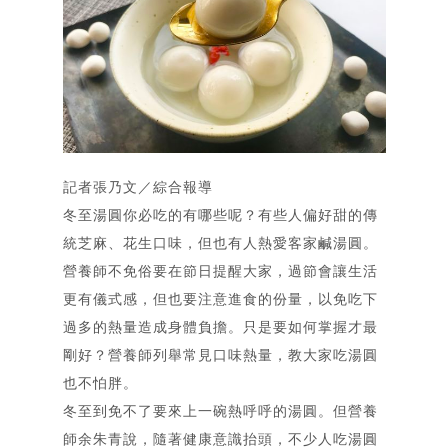
記者張乃文／綜合報導
冬至湯圓你必吃的有哪些呢？有些人偏好甜的傳
統芝麻、花生口味，但也有人熱愛客家鹹湯圓。
營養師不免俗要在節日提醒大家，過節會讓生活
更有儀式感，但也要注意進食的份量，以免吃下
過多的熱量造成身體負擔。只是要如何掌握才最
剛好？營養師列舉常見口味熱量，教大家吃湯圓
也不怕胖。
冬至到免不了要來上一碗熱呼呼的湯圓。但
營養
師余朱青
說，隨著健康意識抬頭，不少人吃湯圓