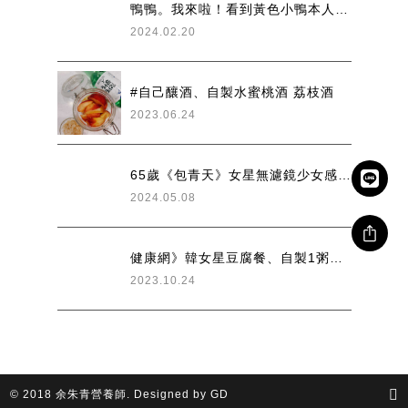
鴨鴨。我來啦！看到黃色小鴨本人真的好可愛啊
2024.02.20
#自己釀酒、自製水蜜桃酒 荔枝酒
2023.06.24
65歲《包青天》女星無濾鏡少女感十足！邱于庭一天只吃一餐 怎麼吃最好？〖健康2.0
2024.05.08
健康網》韓女星豆腐餐、自製1粥品降血脂！ 10天瘦4.4公斤
2023.10.24
© 2018 余朱青營養師.
Designed by GD