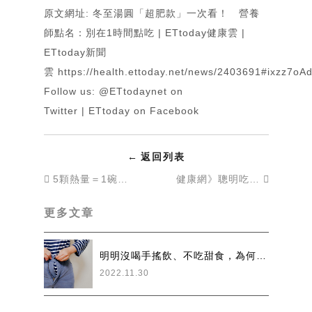
原文網址:
冬至湯圓「超肥款」一次看！ 營養
師點名：別在1時間點吃 | ETtoday健康雲 |
ETtoday新聞
雲
https://health.ettoday.net/news/2403691#ixzz7oA
Follow us:
@ETtodaynet on
Twitter
|
ETtoday on Facebook
←
返回列表
5顆熱量＝1碗飯 營養師揭鹹、甜湯圓最佳吃法：選對時間點很重要
健康網》聰明吃湯圓不怕胖！ 營養師授2原則、甜鹹各有解
更多文章
明明沒喝手搖飲、不吃甜食，為何還是瘦不下來？營養師揭6大隱藏版陷阱食物，台灣人超愛吃
2022.11.30