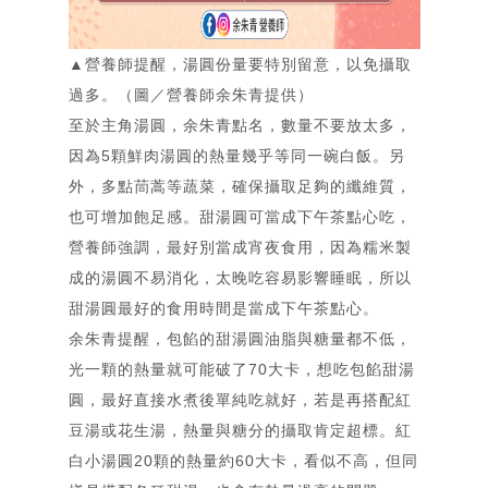
相簿
Gallery
簡歷
▲營養師提醒，湯圓份量要特別留意，以免攝取
Resume
過多。（圖／營養師余朱青提供）
合作洽談
至於主角湯圓，余朱青點名，數量不要放太多，
Contact
因為5顆鮮肉湯圓的熱量幾乎等同一碗白飯。另
外，多點茼蒿等蔬菜，確保攝取足夠的纖維質，
也可增加飽足感。甜湯圓可當成下午茶點心吃，
營養師強調，最好別當成宵夜食用，因為糯米製
成的湯圓不易消化，太晚吃容易影響睡眠，所以
甜湯圓最好的食用時間是當成下午茶點心。
余朱青提醒，包餡的甜湯圓油脂與糖量都不低，
光一顆的熱量就可能破了70大卡，想吃包餡甜湯
圓，最好直接水煮後單純吃就好，若是再搭配紅
豆湯或花生湯，熱量與糖分的攝取肯定超標。紅
白小湯圓20顆的熱量約60大卡，看似不高，但同