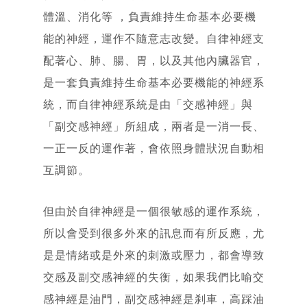
體溫、消化等 ，負責維持生命基本必要機
能的神經，運作不隨意志改變。自律神經支
配著心、肺、腸、胃，以及其他內臟器官，
是一套負責維持生命基本必要機能的神經系
統，而自律神經系統是由「交感神經」與
「副交感神經」所組成，兩者是一消一長、
一正一反的運作著，會依照身體狀況自動相
互調節。
首頁
Home
關「余」
但由於自律神經是一個很敏感的運作系統，
部落格
About
所以會受到很多外來的訊息而有所反應，尤
Blog
是是情緒或是外來的刺激或壓力，都會導致
相簿
交感及副交感神經的失衡，如果我們比喻交
Gallery
簡歷
感神經是油門，副交感神經是刹車，高踩油