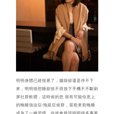
明明身體已經很累了，腦袋卻還是停不下
來，明明很想睡卻捨不得放下手機不不斷刷
屏社群軟體，這時侯的您 很有可能你患上
的晚睡強迫症/拖延症侯群，當愈來愈晚睡
成為了一種習慣，你就會發現明明很多事要