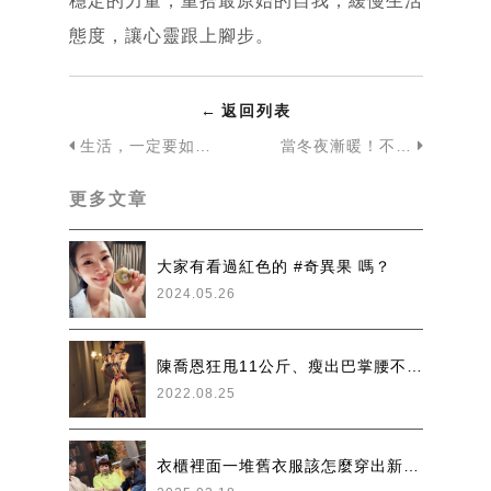
穩定的力量，重拾最原始的自我，緩慢生活
態度，讓心靈跟上腳步。
←
返回列表
生活，一定要如此集中與忙碌嗎？
當冬夜漸暖！不僅只有外在保養，你的飲食也得準備好換季
更多文章
大家有看過紅色的 #奇異果 嗎？
2024.05.26
陳喬恩狂甩11公斤、瘦出巴掌腰不復胖！這招堪稱「懶人減重法」
2022.08.25
衣櫃裡面一堆舊衣服該怎麼穿出新意呢？梵緯老師 來到生活小撇步教學啦