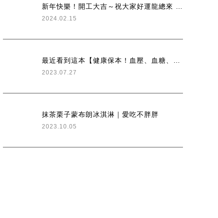
新年快樂！開工大吉～祝大家好運龍總來 整年好運一條龍！
2024.02.15
最近看到這本【健康保本！血壓、血糖、血脂，三高控制指南】
2023.07.27
抹茶栗子蒙布朗冰淇淋｜愛吃不胖胖
2023.10.05