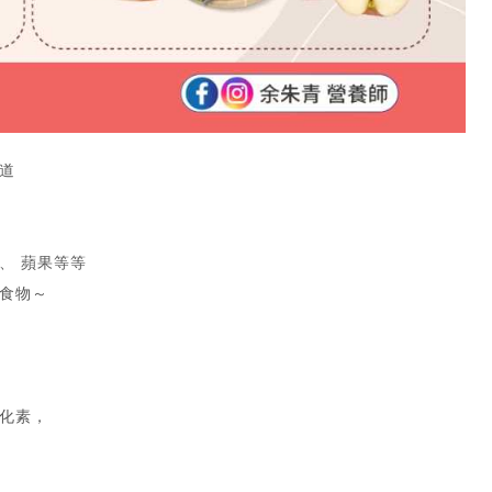
道
、 蘋果等等
食物～
化素，