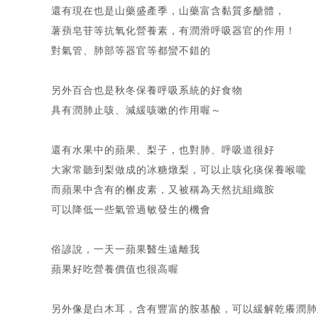
還有現在也是山藥盛產季，山藥富含黏質多醣體，
薯蕷皂苷等抗氧化營養素，有潤滑呼吸器官的作用！
對氣管、肺部等器官等都蠻不錯的
另外百合也是秋冬保養呼吸系統的好食物
具有潤肺止咳、減緩咳嗽的作用喔～
還有水果中的蘋果、梨子，也對肺、呼吸道很好
大家常聽到梨做成的冰糖燉梨，可以止咳化痰保養喉嚨
而蘋果中含有的槲皮素，又被稱為天然抗組織胺
可以降低一些氣管過敏發生的機會
俗諺說，一天一蘋果醫生遠離我
蘋果好吃營養價值也很高喔
另外像是白木耳，含有豐富的胺基酸，可以緩解乾癢潤肺