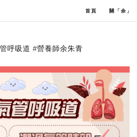
首頁
關「余」
Home
About
管呼吸道 #營養師余朱青