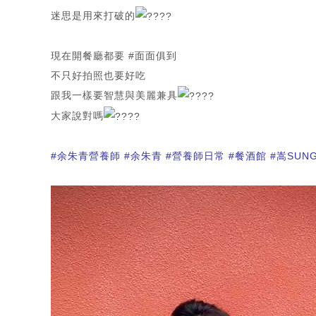
迷思是用來打破的
現在開餐廳都要
#面面俱到
不只好拍照也要好吃
跟我一樣要智慧與美麗兼具
大家說對嗎
#余朱青營養師
#余朱青
#營養師日常
#餐酒館
#嵩SUN