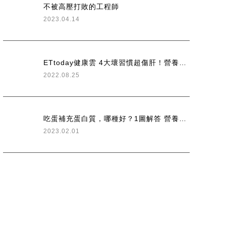
不被高壓打敗的工程師
2023.04.14
ETtoday健康雲 4大壞習慣超傷肝！營養師認證「護肝菜單」一次看 綠茶激推
2022.08.25
吃蛋補充蛋白質，哪種好？1圖解答 營養師示警「這款蛋」小小1顆膽固醇卻很高
2023.02.01