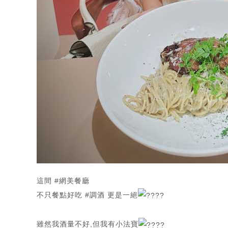
這間
#網美餐廳
不只餐點好吃
#調酒
更是一絕
雖然我酒量不好,但我有小法寶