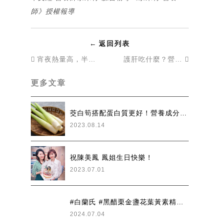
師》
授權報導
←
返回列表
宵夜熱量高，半夜肚子餓，要如何聰明選！
護肝吃什麼？營養師激推「護肝菜單」 4大壞習慣超NG
更多文章
茭白筍搭配蛋白質更好！營養成分有哪些？心血管、高血壓、高血糖都適合吃
2023.08.14
祝陳美鳳 鳳姐生日快樂！
2023.07.01
#白蘭氏 #黑醋栗金盞花葉黃素精華飲 從內開始保養
2024.07.04