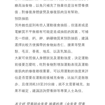
Resume
合作洽談
糖高油食物，以免只補充了熱量但是沒有營養價
Contact
值，對修復身體疲勞及修復肌肉沒有幫助。
預防抽筋
另外她也提到有些人運動後會抽筋，但溫差或是
電解質不平衡都有可能是造成抽筋的因素，可補
充一些鎂、鈣、鉀、鈉礦物質來預防抽筋，建議
選擇比較方便攜帶的食物如杏仁、腰果等堅果
類、毛豆、香蕉、地瓜、以及乳製品。
大家可依照個人身體狀況及運動強度，決定運動
前後要怎麼吃，吃對食物對增加運動表現及運動
後肌肉的修復都很重要。可以用運動的強度來評
估是否需要在運動前後補充食物，比如只是散散
步、且僅消耗10至20分鐘，就不太需要補充。如
果不確定，建議諮詢營養師等專業人士為佳。
本文經 營養師余朱青 臉書粉專
《余朱青 營養