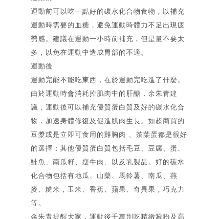
運動前可以吃一點好的碳水化合物食物，以補充
運動時需要的血糖，避免運動時體力不足出現疲
勞感。建議在運動一小時前補充，但是量不要太
多，以免在運動中造成胃部的不適。
運動後
運動完能不能吃東西，在於運動完吃進了什麼。
由於運動時會消耗掉肌肉中的肝醣，余朱青建
議，運動後可以補充優質蛋白質及好的碳水化合
首頁
物，加速身體修復及促進肌肉生長。如超商買的
Home
豆漿或是立即可食用的雞胸肉 、茶葉蛋都是很好
關「余」
的選擇；其他優質蛋白質包括毛豆、豆腐、蛋、
部落格
About
鮭魚、南瓜籽、瘦牛肉、以及乳製品。好的碳水
Blog
化合物包括有地瓜、山藥、馬鈴薯、南瓜、燕
相簿
麥、糙米，玉米、香蕉、蘋果、奇異果，巧克力
Gallery
等。
簡歷
余朱青提醒大家，運動後千萬別吃精緻澱粉及高