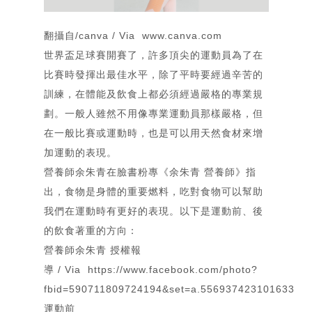
翻攝自/canva / Via www.canva.com
世界盃足球賽開賽了，許多頂尖的運動員為了在
比賽時發揮出最佳水平，除了平時要經過辛苦的
訓練，在體能及飲食上都必須經過嚴格的專業規
劃。一般人雖然不用像專業運動員那樣嚴格，但
在一般比賽或運動時，也是可以用天然食材來增
加運動的表現。
營養師余朱青在臉書粉專
《余朱青 營養師》
指
出，食物是身體的重要燃料，吃對食物可以幫助
我們在運動時有更好的表現。以下是運動前、後
的飲食著重的方向：
營養師余朱青 授權報
導 / Via https://www.facebook.com/photo?
fbid=590711809724194&set=a.556937423101633
運動前