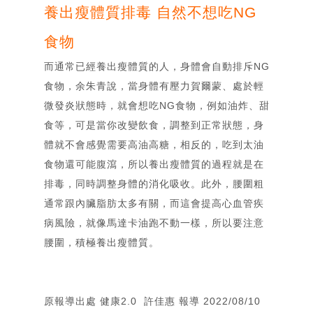
養出瘦體質排毒 自然不想吃NG
Gallery
簡歷
食物
Resume
合作洽談
而通常已經養出瘦體質的人，身體會自動排斥NG
Contact
食物，余朱青說，當身體有壓力賀爾蒙、處於輕
微發炎狀態時，就會想吃NG食物，例如油炸、甜
食等，可是當你改變飲食，調整到正常狀態，身
體就不會感覺需要高油高糖，相反的，吃到太油
食物還可能腹瀉，所以養出瘦體質的過程就是在
排毒，同時調整身體的消化吸收。此外，腰圍粗
通常跟內臟脂肪太多有關，而這會提高心血管疾
病風險，就像馬達卡油跑不動一樣，所以要注意
腰圍，積極養出瘦體質。
原報導出處
健康2.0
許佳惠 報導 2022/08/10