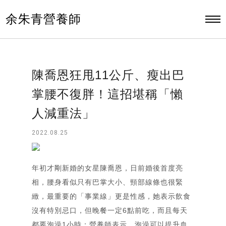
余朱青營養師
陳喬恩狂甩11公斤、瘦出巴
掌腰不復胖！這招堪稱「懶
人減重法」
2022.08.25
年初才剛新婚的女星陳喬恩，日前婚後首度亮
相，腰身看似只有巴掌大小、頸部線條也很緊
緻，最重要的「事業線」更是性感，她表示飲食
沒有特別忌口，但晚餐一定6點前吃，而且每天
都要泡澡1小時；營養師表示，泡澡可以提升血