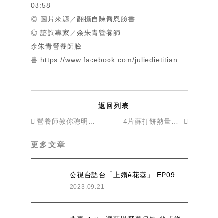
08:58
◎ 圖片來源／翻攝自
陳喬恩
臉書
◎ 諮詢專家／余朱青營養師
余朱青營養師臉
書
https://www.facebook.com/juliedietitian
←
返回列表
營養師教你聰明吃-富含纖維的食物，預防大腸癌
4片蘇打餅熱量＝半碗飯 營養師揭「3關鍵」聰明選零食
更多文章
公視台語台「上媠ê花蕊」 EP09 台灣新文化異國風情 -運動片段
2023.09.21