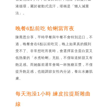
液循環，屬於被動式流汗，堪稱是「懶人減重
法」。
晚餐6點前吃 蛤蜊當宵夜
陳喬恩分享，平時早餐與午餐不會特別忌口，不
過，晚餐會在6點以前吃完，晚上如果真的餓到
受不了、非常想吃宵夜時，會選擇富含蛋白質又
低熱量的「水煮蛤蜊」充飢，不僅味道鮮甜又有
飽足感。而她飯前通常會喝一杯無糖豆漿，不僅
提升飽足感，也能調節女性內分泌，養出水嫩肌
膚。
每天泡澡1小時 練皮拉提斯雕曲
線