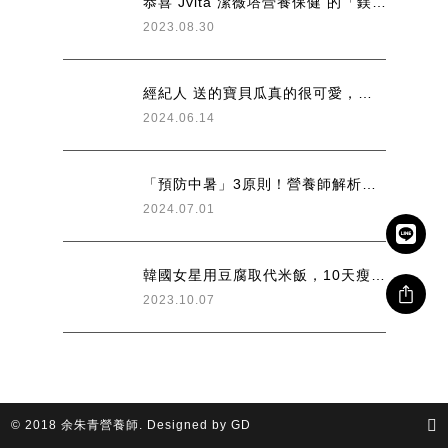
恭喜 Jvita 潔薇塔營養保健 的「鎂光物理防曬乳」 成為 #貢寮海洋音樂祭 官方指定防曬乳！
2023.08.30
經紀人 送的寶貝瓜真的很可愛，也讓我非常喜歡
2024.06.14
「預防中暑」3原則！營養師解析除了多喝水、補充富含「鉀」的食物也能幫助排汗〖womenshealth
2024.07.01
韓國女星用豆腐取代米飯，10天瘦4.4公斤！自製1粥品還能降血脂〖健康2.0
2023.10.07
© 2018 余朱青營養師.
Designed by GD