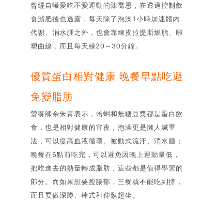
曾經自曝愛吃不愛運動的陳喬恩，在透過控制飲
食減肥後也透露，每天除了泡澡1小時加速體內
代謝、消水腫之外，也會靠練皮拉提斯燃脂、雕
塑曲線，而且每天練20～30分鐘。
優質蛋白相對健康 晚餐早點吃避
免變脂肪
營養師余朱青表示，蛤蜊和無糖豆漿都是蛋白飲
食，也是相對健康的宵夜，泡澡更是懶人減重
法，可以提高血液循環、被動式流汗、消水腫；
首頁
晚餐在6點前吃完，可以避免因晚上運動量低，
Home
把吃進去的熱量轉成脂肪，這些都是值得學習的
關「余」
部落格
部分。而如果想要瘦腰部，三餐就不能吃到撐，
About
Blog
而且要做深蹲、棒式和仰臥起坐。
相簿