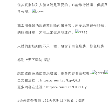
但其實脂肪對人體來說是重要的，它能維持體溫、保護及
常分泌。
我常用機器的馬達來比喻內臟器官，想要馬達運作順暢，
的脂肪細胞，才能正常健康地運作。
人體的脂肪細胞不只一種，包含了白色脂肪、棕色脂肪、
感謝
#天下雜誌
採訪
想知道白色脂肪要怎麼減，更多內容看這裡喔~
全文在這裡 ：
https://reurl.cc/kqyQkd
更多內容在這裡：
https://reurl.cc/OErLGy
#余朱青營養師
#21天代謝回正飲食
#脂肪