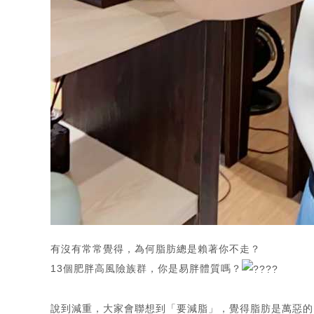
有沒有常常覺得，為何脂肪總是賴著你不走？
13個肥胖高風險族群，你是易胖體質嗎？
說到減重，大家會聯想到「要減脂」，覺得脂肪是萬惡的