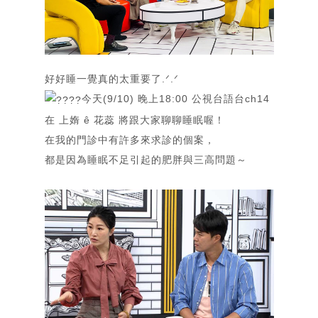
好好睡一覺真的太重要了.ᐟ.ᐟ
今天(9/10) 晚上18:00 公視台語台ch14
在
上媠 ê 花蕊
將跟大家聊聊睡眠喔！
在我的門診中有許多來求診的個案，
都是因為睡眠不足引起的肥胖與三高問題～