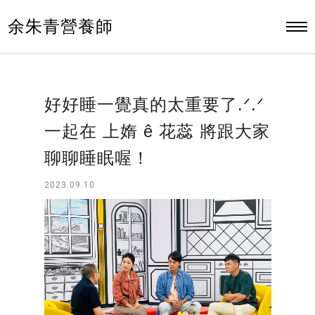
余朱青營養師
好好睡一覺真的太重要了.ᐟ.ᐟ
一起在 上媠 ê 花蕊 將跟大家
聊聊睡眠喔！
2023.09.10