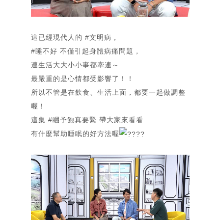
這已經現代人的
#文明病
，
#睡不好
不僅引起身體病痛問題，
首頁
連生活大大小小事都牽連～
Home
最嚴重的是心情都受影響了！！
關「余」
所以不管是在飲食、生活上面，都要一起做調整
部落格
About
喔！
Blog
這集
#睏予飽真要緊
帶大家來看看
相簿
有什麼幫助睡眠的好方法喔
Gallery
簡歷
Resume
合作洽談
Contact