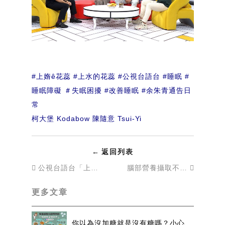
#上媠ê花蕊
#上水的花蕊
#公視台語台
#睡眠
#
睡眠障礙
＃失眠困擾
#改善睡眠
#余朱青通告日
常
柯大堡 Kodabow
陳隨意 Tsui-Yi
←
返回列表
公視台語台「上媠ê花蕊」 EP08 睡好覺很重要
腦部營養攝取不足的話會影響什麼？【民視。美鳳有約 】
更多文章
你以為沒加糖就是沒有糖嗎？小心隱藏在食物中的糖！