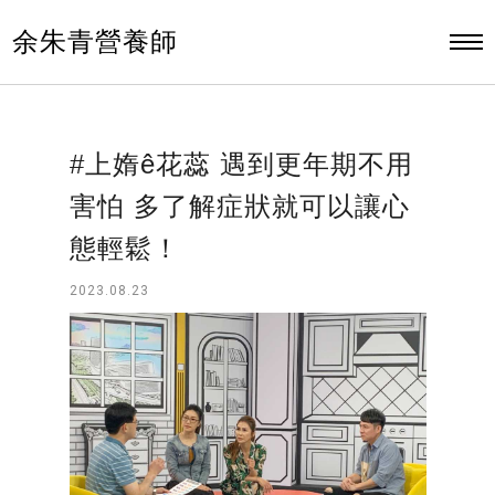
余朱青營養師
#上媠ê花蕊 遇到更年期不用
害怕 多了解症狀就可以讓心
態輕鬆！
2023.08.23