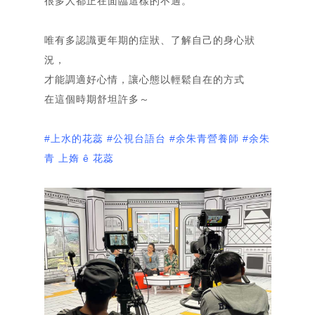
很多人都正在面臨這樣的不適。
首頁
唯有多認識更年期的症狀、了解自己的身心狀
Home
關「余」
況，
部落格
About
才能調適好心情，讓心態以輕鬆自在的方式
Blog
在這個時期舒坦許多～
相簿
Gallery
#上水的花蕊
#公視台語台
#余朱青營養師
#余朱
簡歷
青
上媠 ê 花蕊
Resume
合作洽談
Contact