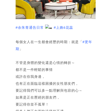
#余朱青通告日常
#上媠ê花蕊
每個女人在一生都會經歷的時期：就是「
#更年
期
」
不管是身體的變化還是心情的轉折～
都不是一件輕鬆的事情
或許在你我身邊，
也有正在面臨這樣困擾的女性朋友們，
要記得我們可以多一點理解與包容的心～
如果是正在歷經的朋友們，
要記得你並不孤單！