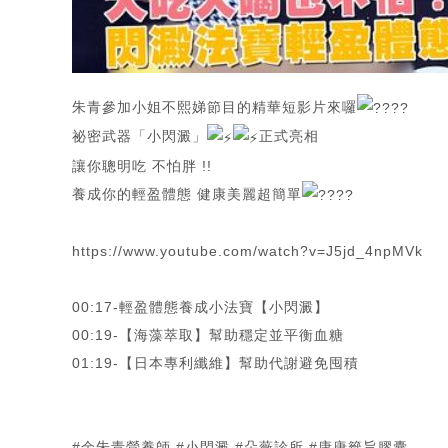
朱青參加小姐不熙娣節目的精華短影片來囉
祕密武器「小閃澱」
正式亮相
讓你聰明吃 不怕胖 !!
養成你的輕盈體態 健康美麗超簡單
https://www.youtube.com/watch?v=J5jd_4npMVk
00:17-輕盈體態養成小法寶【小閃澱】
00:19-【海藻萃取】幫助穩定並平衡血糖
01:19-【日本專利纖維】幫助代謝避免囤積
#余朱青營養師
#小閃澱
#朵薇診所
#康唐籤旨膠囊