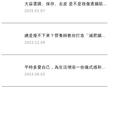
大蒜選購、保存、去皮 是不是很傷透腦筋呢？ 分享大蒜小知識 #幸福好厝邊
2025.01.07
總是瘦不下來？營養師教你打造「減肥腦」：讓身體去適應好的習慣〖ETfashion
2023.12.09
平時多愛自己，為生活增添一份儀式感和驚喜
2023.08.03