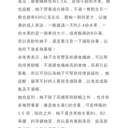
毫克，膳食纖維也有1.3克，是很不錯的水果。她
也提醒，柚子營養成分雖高，不過一整顆文旦一
般也都有600公克左右，蜜柚一顆則更大，以健
康的成人來說，一般建議一天吃2-4份水果，一
份水果約是一個拳頭大小，或者飯碗的8分滿。
所以喜歡吃柚子，還是要注意一下攝取份量，以
免吃下過多熱量喔！
余朱青表示，柚子含有豐富的膳食纖維，可以幫
助排便順暢，不過膳食纖維高的食物，容易引起
脹氣，所以可別以為柚子可幫助排便就猛吃 。她
首頁
提醒，腸胃不好的人要留意攝取量，以免造成脹
Home
氣及不適喔。
關「余」
她也提到，柚子除了高纖幫助順暢之外 ，也含有
部落格
About
多種營養素，像是維生素C的含量，可是檸檬的
Blog
1.5 倍，除此之外，柚子還含有維生素B1、B2、
相簿
果膠、鈣等礦物質，所以還有養顏美容、提高新
Gallery