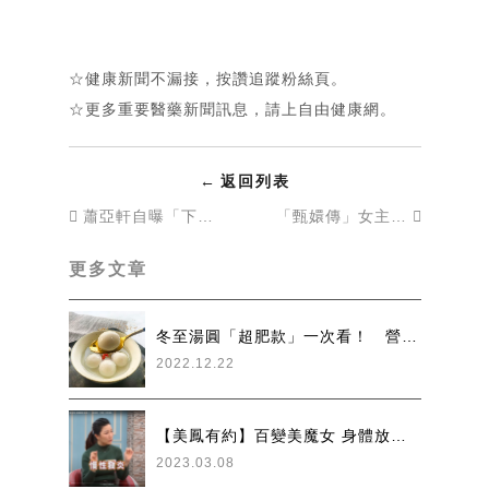
☆健康新聞不漏接，按讚追蹤
粉絲頁
。
☆更多重要醫藥新聞訊息，請上
自由健康網
。
←
返回列表
蕭亞軒自曝「下半身易胖體質」，梨形身材減肥靠這3招！營養師提醒注意1件事
「甄嬛傳」女主角孫儷5個習慣養出易瘦體質！夏天必喝這個提升新陳代謝
更多文章
冬至湯圓「超肥款」一次看！ 營養師點名：別在1時間點吃 原文網址: 冬至湯圓「超肥款」一次看！ 營養師點名：別在1時間
2022.12.22
【美鳳有約】百變美魔女 身體放火警報響 深層睡眠來滅火！
2023.03.08