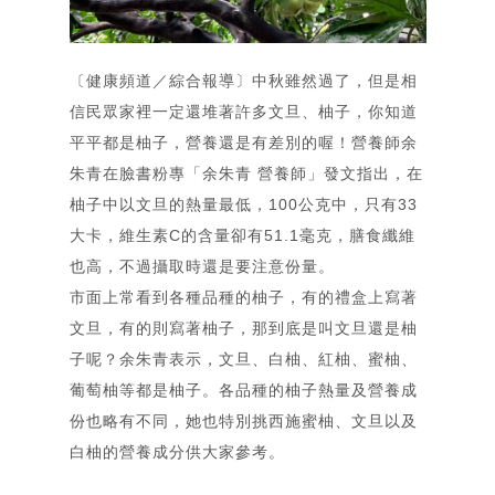
〔健康頻道／綜合報導〕中秋雖然過了，但是相
信民眾家裡一定還堆著許多文旦、柚子，你知道
平平都是柚子，營養還是有差別的喔！營養師余
朱青在臉書粉專「
余朱青 營養師
」發文指出，在
柚子中以文旦的熱量最低，100公克中，只有33
大卡，維生素C的含量卻有51.1毫克，膳食纖維
也高，不過攝取時還是要注意份量。
市面上常看到各種品種的柚子，有的禮盒上寫著
文旦，有的則寫著柚子，那到底是叫文旦還是柚
子呢？余朱青表示，文旦、白柚、紅柚、蜜柚、
葡萄柚等都是柚子。各品種的柚子熱量及營養成
份也略有不同，她也特別挑西施蜜柚、文旦以及
白柚的營養成分供大家參考。