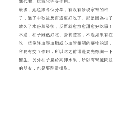
陳代謝、抗氧化等等作用。
簡歷
最後，她也跟各位分享，有沒有發現家裡的柚
Resume
子，過了中秋後反而還更好吃了。那是因為柚子
合作洽談
Contact
放久了水份蒸發後，反而就愈放愈甜愈好吃囉！
不過，柚子雖然好吃、營養豐富，不過如果有在
吃一些像降血壓血脂或心血管相關的藥物的話，
容易有交互作用，所以吃之前還是要先徵詢一下
醫生。另外柚子屬於高鉀水果，所以有腎臟問題
的朋友，也是要酌量攝取。