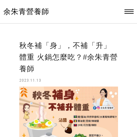
余朱青營養師
秋冬補「身」，不補「升」
體重 火鍋怎麼吃？#余朱青營
養師
2023.11.13