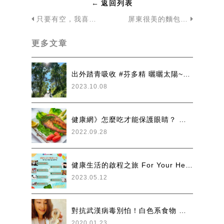
←
返回列表
只要有空，我喜歡到戶外走走～ #余朱青
屏東很美的麵包店～美菊麵包店 #余朱青
更多文章
出外踏青吸收 #芬多精 曬曬太陽~吸取 #維生素D
2023.10.08
健康網》怎麼吃才能保護眼睛？ 營養師授9種營養素
2022.09.28
健康生活的啟程之旅 For Your Healthy Journey
2023.05.12
對抗武漢病毒別怕！白色系食物 生薑、蒜 食補養肺抗病毒大作戰
2020.01.23