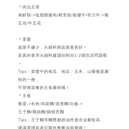
＊
肉品主菜
海鮮類->低脂雞腿肉/豬里肌/板腱牛/菲力牛->豬
五花/牛五花
＊
菜盤
蔬菜不嫌少，火鍋料換蔬菜會更好！
若真的食用火鍋料建議控制在1-2個也沒問題喔
首頁
～
Home
Tips：菜盤中的南瓜、地瓜、玉米、山藥都是澱
關「余」
部落格
About
粉的一種，
Blog
可替換當餐的主食澱粉哦！
＊
主食
相簿
雞蛋->冬粉/烏龍麵/蒸煮麵/白飯->
Gallery
簡歷
王子麵/雞絲麵/鍋燒意麵
Resume
Tips：王子麵等麵體都經油炸過含油量較高，
合作洽談
建議選擇前者可降低整餐油脂量哦！