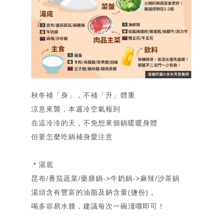
秋冬補「身」，不補「升」體重
涼意來襲，本週冷空氣報到
在這冷冷的天，不免想來個鍋暖暖身體
但要怎麼吃鍋補身愛注意
＊
湯底
昆布/番茄蔬菜/藥膳鍋->牛奶鍋->麻辣/沙茶鍋
湯頭含有豐富的油脂及鈉含量(鹽份)，
喝多容易水腫，建議每次一碗淺嚐即可！