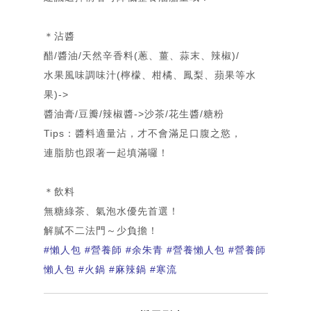
Contact
＊沾醬
醋/醬油/天然辛香料(蔥、薑、蒜末、辣椒)/
水果風味調味汁(檸檬、柑橘、鳳梨、蘋果等水
果)->
醬油膏/豆瓣/辣椒醬->沙茶/花生醬/糖粉
Tips：醬料適量沾，才不會滿足口腹之慾，
連脂肪也跟著一起填滿囉！
＊
飲料
無糖綠茶、氣泡水優先首選！
解膩不二法門～少負擔！
#懶人包
#營養師
#余朱青
#營養懶人包
#營養師
懶人包
#火鍋
#麻辣鍋
#寒流