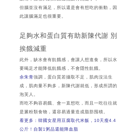
但腦並沒有滿足，所以還是會有想吃的衝動，因
此讓腦滿足也很重要。
足夠水和蛋白質有助新陳代謝 別
挨餓減重
此外，缺水會有飢餓感，會讓人想進食，所以水
要喝足才能降低飢餓感，不會隱性飢餓。
余朱青
強調，蛋白質若攝取不足，肌肉沒法生
成，肌肉量不夠多，新陳代謝就低，形成所謂的
泡芙人。
而吃不夠容易餓、會一直想吃，而且一吃往往就
是澱粉類食物，還容易過量造成脂肪囤積。
看更多：韓國女星用豆腐取代米飯，10天瘦4.4
公斤！自製1粥品還能降血脂