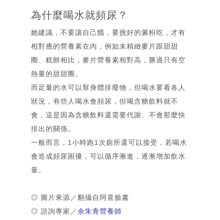
為什麼喝水就頻尿？
她建議，不要讓自己餓，要挑好的澱粉吃，才有
相對應的營養素在內，例如未精緻麥片跟甜甜
圈、糕餅相比，麥片營養素相對高，勝過只有空
熱量的甜甜圈。
而足量的水可以幫身體排廢物，但喝水要看各人
狀況，有些人喝水會頻尿，但喝含糖飲料就不
會，這是因為含糖飲料還需要代謝、不會那麼快
排出的關係。
一般而言，1小時跑1次廁所還可以接受，若喝水
會造成頻尿困擾，可以循序漸進，逐漸增加飲水
量。
◎ 圖片來源／翻攝自阿喜臉書
◎ 諮詢專家／
余朱青營養師