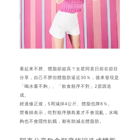
看起來不胖、體脂卻超高？女星阿喜日前在節目
分享，自己不胖但體脂肪逼近30％，後來發現是
「喝水量不夠」、「飲食順序不對」2原因造
成。
經過修正後，5周減掉4公斤、體脂也降8％。
營養師表示，吃對順序胰島素才不會混亂，水喝
夠也不會隱性飢餓，都有助減去體脂肪。