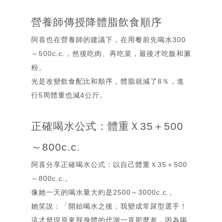
營養師傳授降體脂飲食順序
阿喜也在營養師的建議下，在用餐前先喝水300
～500c.c.，然後吃肉、再吃菜，最後才吃飯和澱
粉。
光是改變飲食配比和順序，體脂就減了8％，進
行5周體重也減4公斤。
正確喝水公式：體重Ｘ35＋500
～800c.c.
阿喜分享正確喝水公式：以自己體重Ｘ35＋500
～800c.c.。
像她一天的喝水量大約是2500～3000c.c.。
她笑說：「開始喝水之後，我變成常尿型選手！
這才發現原來我身體的代謝一直那麼差，因為喝