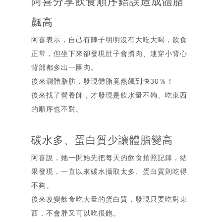
阿喜分享飲食順序錯誤造成體脂
飆高
阿喜表示，自己有陣子明明沒有大吃大喝，飲食
正常，但坐下來卻發現肚子會擠肉、連穿小背心
背部都多出一團肉。
後來測體脂肪，發現體脂竟然飆到快30％！
後來找了營養師，才發現是飲水量不夠、吃東西
的順序也不對。
碳水多、蛋白質少讓體脂變高
阿喜說，她一開始先把每天的飲食拍照記錄，結
果發現，一直以來碳水攝取太多、蛋白質則吃得
不夠。
後來改變飲食吃大量的蛋白質，發現只要吃對東
西，不會胖又可以吃很飽。