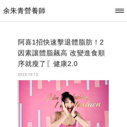
余朱青營養師
阿喜1招快速擊退體脂肪！2
因素讓體脂飆高 改變進食順
序就瘦了〖健康2.0
2023.10.12