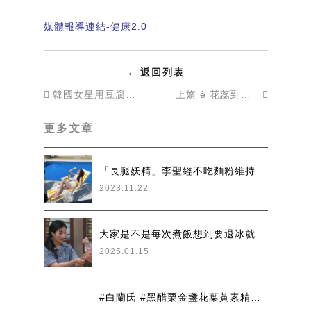
媒體報導連結-健康2.0
←
返回列表
韓國女星用豆腐取代米飯，10天瘦4.4公斤！自製1粥品還能降血脂〖健康2.0
上媠 ê 花蕊到全家有智慧 PK台語囉！ #余朱青通告日常
更多文章
「長腿妖精」李聖經不吃麵粉維持好身材！啤酒泡澡養出絕世美腿〖健康2.0
2023.11.22
大家是不是每次煮飯想到要退冰就很傷腦筋呢！ #幸福好厝邊
2025.01.15
#白蘭氏 #黑醋栗金盞花葉黃素精華飲 從內開始保養