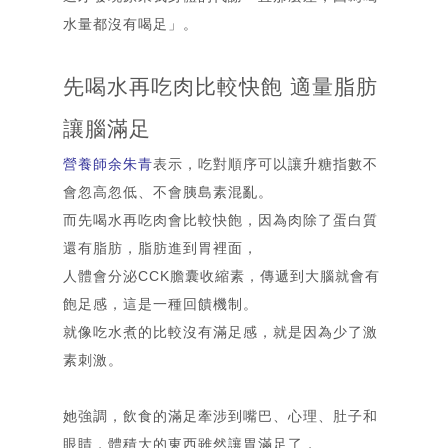
水量都沒有喝足」。
首頁
Home
關「余」
先喝水再吃肉比較快飽 適量脂肪
部落格
About
Blog
讓腦滿足
營養師余朱青
表示，吃對順序可以讓升糖指數不
相簿
Gallery
會忽高忽低、不會胰島素混亂。
簡歷
而先喝水再吃肉會比較快飽，因為肉除了蛋白質
Resume
還有脂肪，脂肪進到胃裡面，
合作洽談
人體會分泌CCK膽囊收縮素，傳遞到大腦就會有
Contact
飽足感，這是一種回饋機制。
就像吃水煮的比較沒有滿足感，就是因為少了激
素刺激。
她強調，飲食的滿足牽涉到嘴巴、心理、肚子和
眼睛，體積大的東西雖然讓胃滿足了，